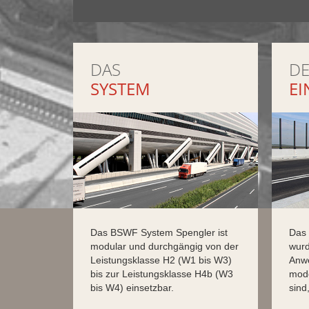
DAS
D
SYSTEM
EI
Das BSWF System Spengler ist
Das
modular und durchgängig von der
wurd
Leistungsklasse H2 (W1 bis W3)
Anwe
bis zur Leistungsklasse H4b (W3
mode
bis W4) einsetzbar.
sind