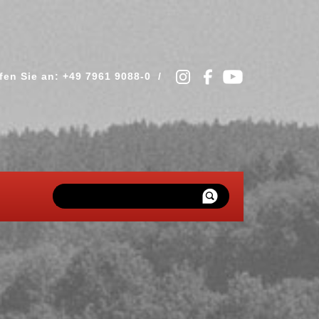
fen Sie an: +49 7961 9088-0 /
Suchen
...