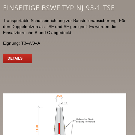
EINSEITIGE BSWF TYP NJ 93-1 TSE
Transportable Schutzeinrichtung zur Baustellenabsicherung. Für
den Doppelnutzen als TSE und SE geeignet. Es werden die
Einsatzbereiche B und C abgedeckt.
Eignung: T3–W3–A
DETAILS