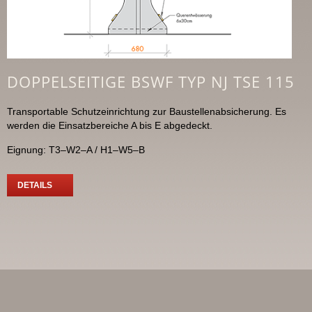
DOPPELSEITIGE BSWF TYP NJ TSE 115
Transportable Schutzeinrichtung zur Baustellenabsicherung. Es
werden die Einsatzbereiche A bis E abgedeckt.
Eignung: T3–W2–A / H1–W5–B
DETAILS