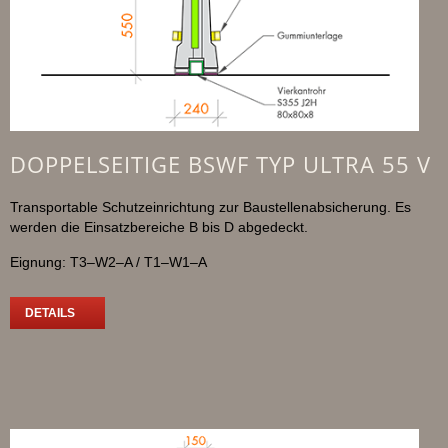
DOPPELSEITIGE BSWF TYP ULTRA 55 V
Transportable Schutzeinrichtung zur Baustellenabsicherung. Es
werden die Einsatzbereiche B bis D abgedeckt.
Eignung: T3–W2–A / T1–W1–A
DETAILS