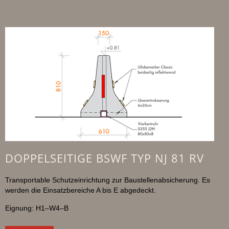
DOPPELSEITIGE BSWF TYP NJ 81 RV
Transportable Schutzeinrichtung zur Baustellenabsicherung. Es
werden die Einsatzbereiche A bis E abgedeckt.
Eignung: H1–W4–B