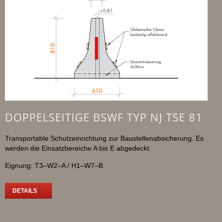
DOPPELSEITIGE BSWF TYP NJ TSE 81
Transportable Schutzeinrichtung zur Baustellenabsicherung. Es
werden die Einsatzbereiche A bis E abgedeckt.
Eignung: T3–W2–A / H1–W7–B
DETAILS