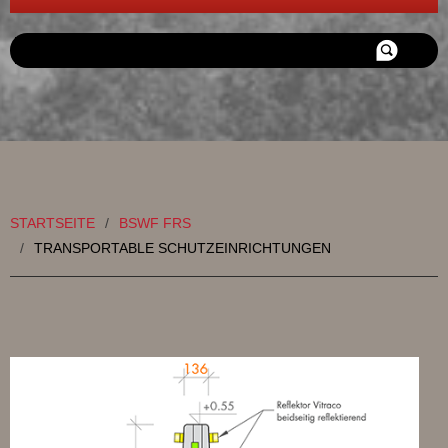
Suchen
...
HOME
BSWF FRS
MOTORSPORT BSWF
REFERENZPROJEKTE
STARTSEITE
/
BSWF FRS
JOB UND KARRIERE
/
TRANSPORTABLE SCHUTZEINRICHTUNGEN