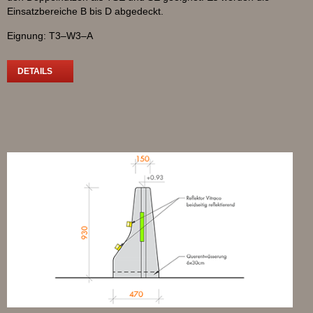
Einsatzbereiche B bis D abgedeckt.
Eignung: T3–W3–A
DETAILS