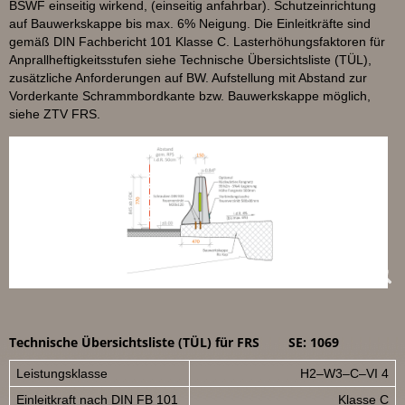
BSWF einseitig wirkend, (einseitig anfahrbar). Schutzeinrichtung
auf Bauwerkskappe bis max. 6% Neigung. Die Einleitkräfte sind
gemäß DIN Fachbericht 101 Klasse C. Lasterhöhungsfaktoren für
Anprallheftigkeitsstufen siehe Technische Übersichtsliste (TÜL),
zusätzliche Anforderungen auf BW. Aufstellung mit Abstand zur
Vorderkante Schrammbordkante bzw. Bauwerkskappe möglich,
siehe ZTV FRS.
Technische Übersichtsliste (TÜL) für FRS
SE: 1069
Leistungsklasse
H2–W3–C–VI 4
Einleitkraft nach DIN FB 101
Klasse C