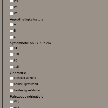
W8
W3
W6
Anprallheftigkeitsstufe
A
B
C
Systemhöhe ab FOK in cm
81
110
90
115
Geometrie
einseitig wirkend
beidseitig wirkend
beidseitig anfahrbar
Fahrzeugeindringtiefe
VI 1
VI 4