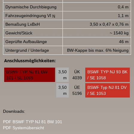
Dynamische Durchbiegung
0,4 m
Fahrzeugeindringung VI
1,1 m
N
Bemaßung LxBxH
3,50 x 0,47 x 0,76 m
Gewicht/Stück
~ 1540 kg
Geprüfte Aufbaulänge
46 m
Untergrund / Unterlage
BW-Kappe bis max. 6% Neigung
Anschlussmöglichkeiten:
BSWF TYP NJ 81 BW
3,50
ÜK
BSWF TYP NJ 93 BK
101 / SE 1069
m
4039
/ SE 1058
3,50
ÜE
BSWF Typ NJ 81 DV
m
5196
/ SE 1053
Downloads:
PDF BSWF TYP NJ 81 BW 101
PDF Systemübersicht