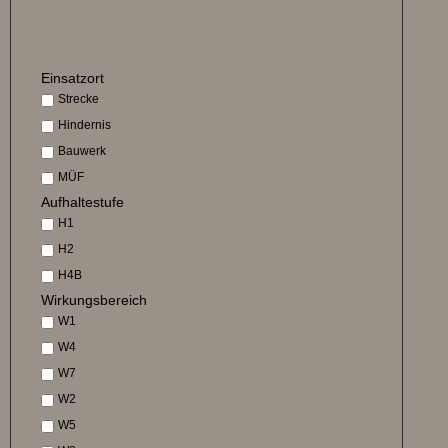
Einsatzort
Strecke
Hindernis
Bauwerk
MÜF
Aufhaltestufe
H1
H2
H4B
Wirkungsbereich
W1
W4
W7
W2
W5