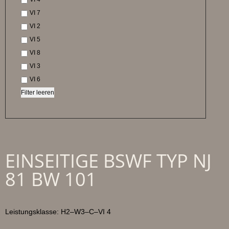
VI 7
VI 2
VI 5
VI 8
VI 3
VI 6
Filter leeren
EINSEITIGE BSWF TYP NJ
81 BW 101
Leistungsklasse: H2–W3–C–VI 4