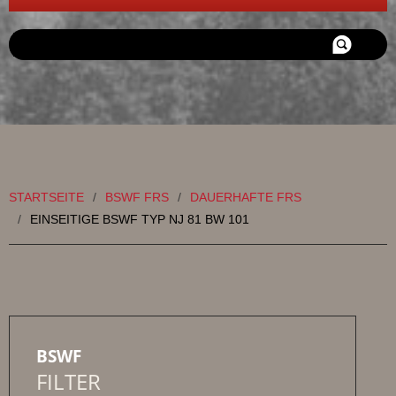
Suchen
...
HOME
BSWF FRS
MOTORSPORT BSWF
REFERENZPROJEKTE
STARTSEITE
/
BSWF FRS
/
DAUERHAFTE FRS
JOB UND KARRIERE
/
EINSEITIGE BSWF TYP NJ 81 BW 101
BSWF
FILTER